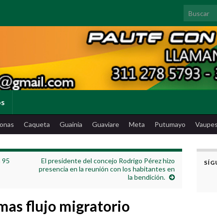
Search for
os
onas
Caqueta
Guainia
Guaviare
Meta
Putumayo
Vaupe
n 95
El presidente del concejo Rodrigo Pérez hizo
SÍG
presencia en la reunión con los habitantes en
la bendición.
mas flujo migratorio