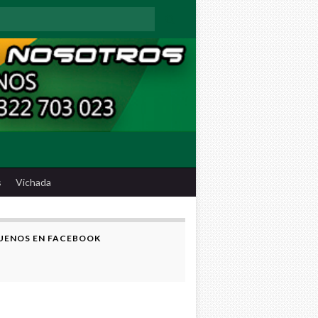
:
s
Vichada
UENOS EN FACEBOOK