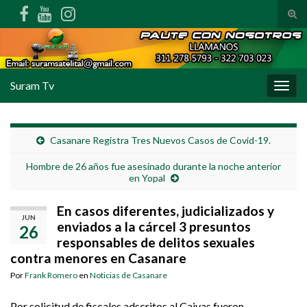
Alte
Search for:
Suram Tv
Alter
Casanare Registra Tres Nuevos Casos de Covid-19.
Hombre de 26 años fue asesinado durante la noche anterior
en Yopal
En casos diferentes, judicializados y
JUN
enviados a la cárcel 3 presuntos
26
responsables de delitos sexuales
contra menores en Casanare
Por
Frank Romero
en
Noticias de Casanare
Por solicitud de fiscales adscritos al Caivas fueron