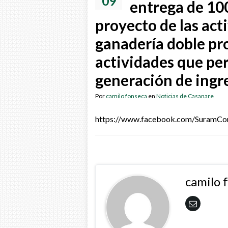
09
entrega de 100 
proyecto de las act
ganadería doble pro
actividades que pe
generación de ingr
Por
camilo fonseca
en
Noticias de Casanare
https://www.facebook.com/SuramC
camilo 