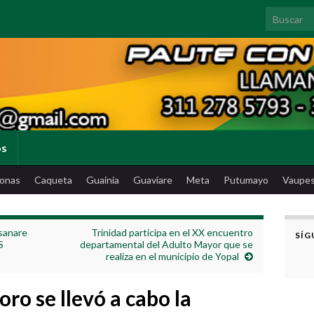
Search for
os
onas
Caqueta
Guainia
Guaviare
Meta
Putumayo
Vaupe
sanare
Trinidad participa en el XX encuentro
SÍG
S
departamental del Adulto Mayor que se
realiza en el municipio de Yopal
oro se llevó a cabo la