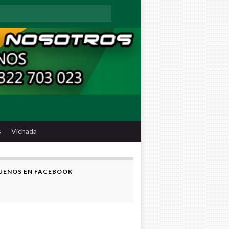
:
s
Vichada
UENOS EN FACEBOOK