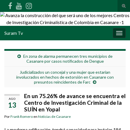
Alte
Search for:
Suram Tv
Alter
En zona de alarma permanecen tres municipios de
Casanare por casos notificados de Dengue
Judicializados un concejal y una mujer que estarían
involucrados en hechos de extorsión en Casanare con
presuntos reincidentes de Farc
En un 75.26% de avance se encuentra el
AGO
Centro de Investigación Criminal de la
13
SIJÍN en Yopal
Por
Frank Romero
en
Noticias de Casanare
La moderna edificación tendrá capacidad para instalar 184