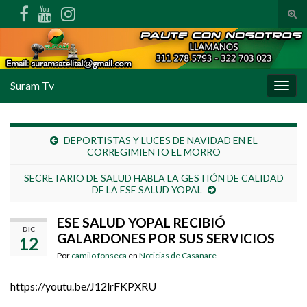
Alte
Search for:
Suram Tv
Alter
DEPORTISTAS Y LUCES DE NAVIDAD EN EL
CORREGIMIENTO EL MORRO
SECRETARIO DE SALUD HABLA LA GESTIÓN DE CALIDAD
DE LA ESE SALUD YOPAL
ESE SALUD YOPAL RECIBIÓ
DIC
GALARDONES POR SUS SERVICIOS
12
Por
camilo fonseca
en
Noticias de Casanare
https://youtu.be/J12lrFKPXRU