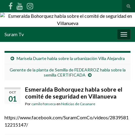
Alte
Search for:
Suram Tv
Alter
Marisela Duarte habla sobre la urbanización Villa Alejandra
Gerente de la planta de Semilla de FEDEARROZ habla sobre la
semilla CERTIFICADA
Esmeralda Bohorquez habla sobre el
OCT
comité de seguridad en Villanueva
01
Por
camilo fonseca
en
Noticias de Casanare
https://www.facebook.com/SuramComCo/videos/2839581
12215147/