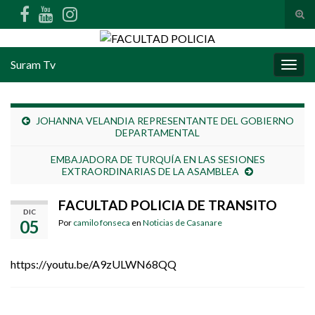
Alte
Search for:
Suram Tv
Alter
JOHANNA VELANDIA REPRESENTANTE DEL GOBIERNO
DEPARTAMENTAL
EMBAJADORA DE TURQUÍA EN LAS SESIONES
EXTRAORDINARIAS DE LA ASAMBLEA
FACULTAD POLICIA DE TRANSITO
DIC
05
Por
camilo fonseca
en
Noticias de Casanare
https://youtu.be/A9zULWN68QQ