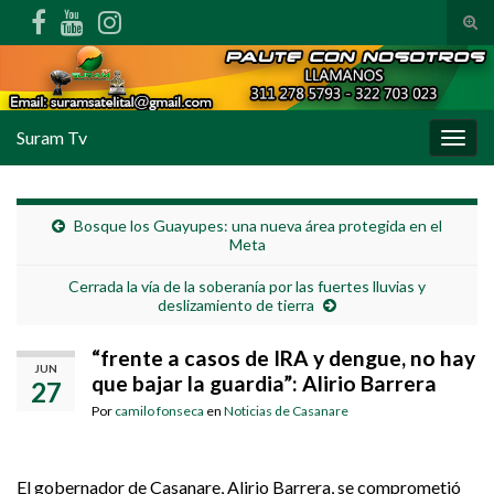
Alte
Search for:
Suram Tv
Alter
Bosque los Guayupes: una nueva área protegida en el
Meta
Cerrada la vía de la soberanía por las fuertes lluvias y
deslizamiento de tierra
“frente a casos de IRA y dengue, no hay
JUN
que bajar la guardia”: Alirio Barrera
27
Por
camilo fonseca
en
Noticias de Casanare
El gobernador de Casanare, Alirio Barrera, se comprometió