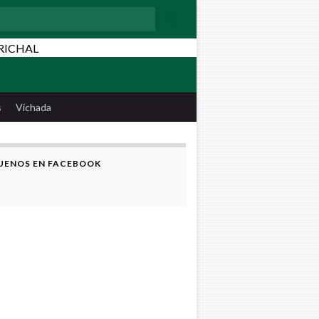
:
s
Vichada
UENOS EN FACEBOOK