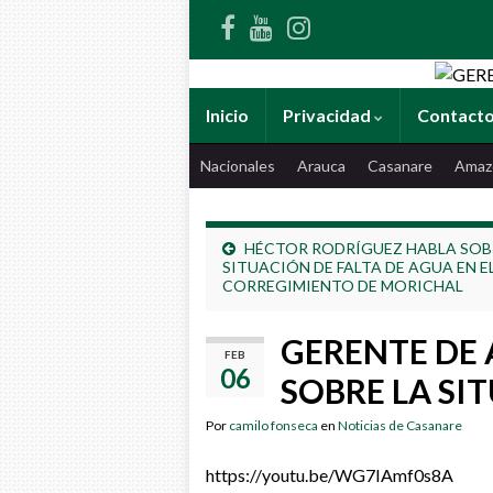
Inicio
Privacidad
Contact
Nacionales
Arauca
Casanare
Amaz
HÉCTOR RODRÍGUEZ HABLA SOB
SITUACIÓN DE FALTA DE AGUA EN E
CORREGIMIENTO DE MORICHAL
GERENTE DE
FEB
06
SOBRE LA SI
Por
camilo fonseca
en
Noticias de Casanare
https://youtu.be/WG7IAmf0s8A