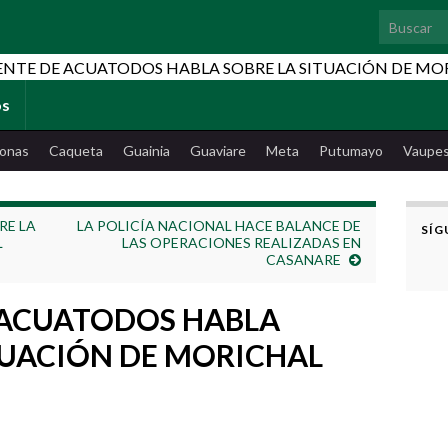
Search for
os
onas
Caqueta
Guainia
Guaviare
Meta
Putumayo
Vaupe
RE LA
LA POLICÍA NACIONAL HACE BALANCE DE
SÍG
L
LAS OPERACIONES REALIZADAS EN
CASANARE
 ACUATODOS HABLA
TUACIÓN DE MORICHAL