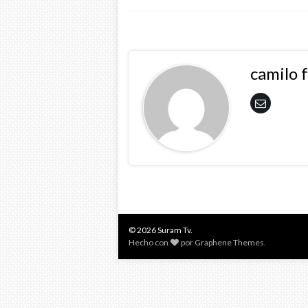
camilo 
© 2026 Suram Tv.
Hecho con
por
Graphene Themes
.