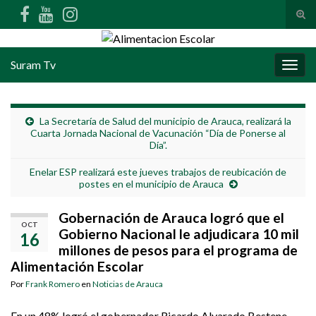
Alte
Search for:
Suram Tv
Alter
La Secretaría de Salud del municipio de Arauca, realizará la
Cuarta Jornada Nacional de Vacunación “Día de Ponerse al
Día”.
Enelar ESP realizará este jueves trabajos de reubicación de
postes en el municipio de Arauca
Gobernación de Arauca logró que el
OCT
Gobierno Nacional le adjudicara 10 mil
16
millones de pesos para el programa de
Alimentación Escolar
Por
Frank Romero
en
Noticias de Arauca
En un 48% logró el gobernador Ricardo Alvarado Bestene