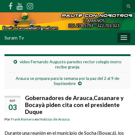
Alte
Search for:
Suram Tv
Alter
video Fernando Augusto paredes rector colegio morro
recibe granja.
Arauca se prepara para la semana por la paz del 2 al 9 de
Septiembre
Gobernadores de Arauca,Casanare y
SEP
Bocayà piden cita con el presidente
03
Duque
Por
Frank Romero
en
Noticias de Arauca
Durante una reunión en el municipio de Socha (Boyacá), los