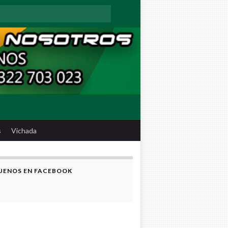
:
s
Vichada
UENOS EN FACEBOOK