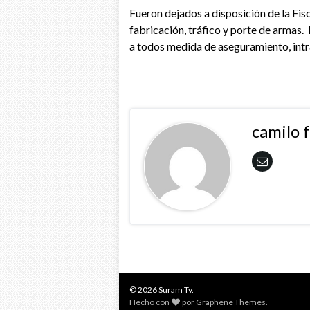
Fueron dejados a disposición de la Fisc
fabricación, tráfico y porte de armas. E
a todos medida de aseguramiento, intram
camilo 
© 2026 Suram Tv.
Hecho con
por
Graphene Themes
.