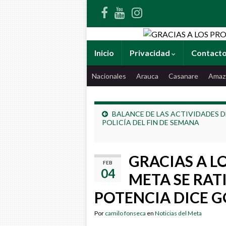
Inicio
Privacidad
Contact
Nacionales
Arauca
Casanare
Amaz
BALANCE DE LAS ACTIVIDADES D
POLICÍA DEL FIN DE SEMANA
GRACIAS A L
FEB
04
META SE RAT
POTENCIA DICE 
Por
camilo fonseca
en
Noticias del Meta