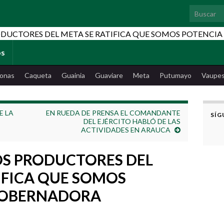
Search for
os
onas
Caqueta
Guainia
Guaviare
Meta
Putumayo
Vaupe
E LA
EN RUEDA DE PRENSA EL COMANDANTE
SÍG
DEL EJÉRCITO HABLÓ DE LAS
ACTIVIDADES EN ARAUCA
OS PRODUCTORES DEL
IFICA QUE SOMOS
GOBERNADORA