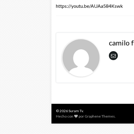
https://youtu.be/AUAa584Kswk
camilo 
© 2026 Suram Tv.
Hecho con
por
Graphene Themes
.