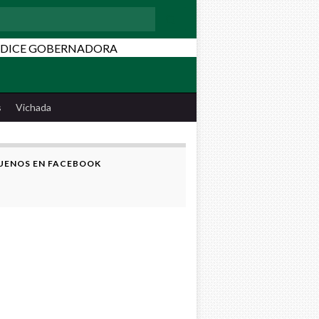
:
s
Vichada
UENOS EN FACEBOOK