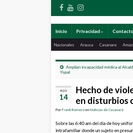
Inicio
Privacidad
Contact
Nacionales
Arauca
Casanare
Amaz
Amplían incapacidad médica al Alcal
Yopal
Hecho de viol
AGO
14
en disturbios 
Por
Frank Romero
en
Noticias de Casanare
Sobre las 6:40 am del día de hoy unifo
intrafamiliar donde un sujeto en presu