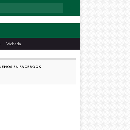
:
s
Vichada
UENOS EN FACEBOOK