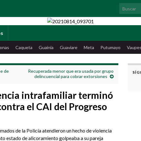
Search for
os
onas
Caqueta
Guainia
Guaviare
Meta
Putumayo
Vaupe
de de
Recuperada menor que era usada por grupo
SÍG
delincuencial para cobrar extorsiones
encia intrafamiliar terminó
contra el CAI del Progreso
rmados de la Policía atendieron un hecho de violencia
nto estado de alicoramiento golpeaba a su pareja