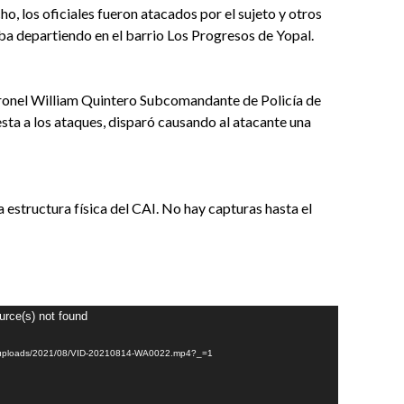
ho, los oficiales fueron atacados por el sujeto y otros
a departiendo en el barrio Los Progresos de Yopal.
ronel William Quintero Subcomandante de Policía de
esta a los ataques, disparó causando al atacante una
 estructura física del CAI. No hay capturas hasta el
urce(s) not found
ent/uploads/2021/08/VID-20210814-WA0022.mp4?_=1