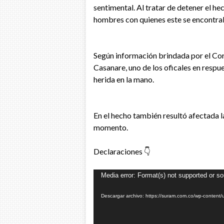
sentimental. Al tratar de detener el hec
hombres con quienes este se encontrab
Según información brindada por el Co
Casanare, uno de los oficales en respu
herida en la mano.
En el hecho también resultó afectada la
momento.
Declaraciones 👇
Reproductor
Media error: Format(s) not supported or so
de
Descargar archivo: https://suram.com.co/wp-cont
vídeo