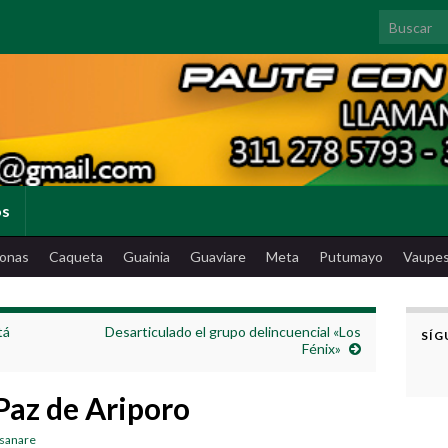
Search for
os
onas
Caqueta
Guainia
Guaviare
Meta
Putumayo
Vaupe
tá
Desarticulado el grupo delincuencial «Los
SÍG
Fénix»
Paz de Ariporo
asanare