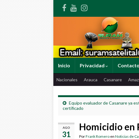
Inicio
Privacidad
Contact
Nacionales
Arauca
Casanare
Amaz
Equipo evaluador de Casanare ya es
certificado
Homicidio en 
AGO
31
Por
Frank Romero
en
Noticias de C