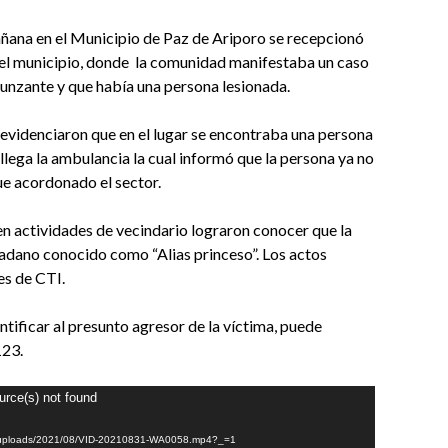
mañana en el Municipio de Paz de Ariporo se recepcionó
 del municipio, donde la comunidad manifestaba un caso
punzante y que había una persona lesionada.
, evidenciaron que en el lugar se encontraba una persona
lega la ambulancia la cual informó que la persona ya no
fue acordonado el sector.
 en actividades de vecindario lograron conocer que la
dadano conocido como “Alias princeso”. Los actos
es de CTI.
tificar al presunto agresor de la víctima, puede
123.
urce(s) not found
ent/uploads/2021/08/VID-20210831-WA0058.mp4?_=1