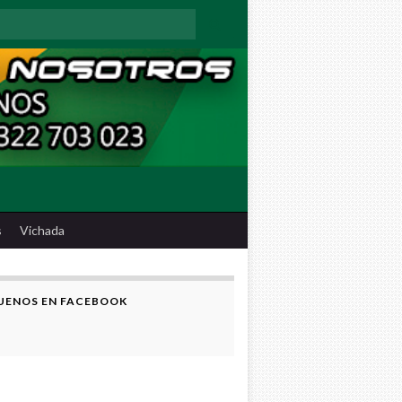
:
s
Vichada
UENOS EN FACEBOOK