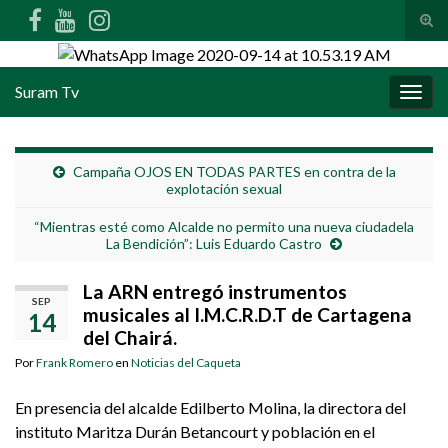
Alte
Search for:
Suram Tv
Alter
Campaña OJOS EN TODAS PARTES en contra de la
explotación sexual
“Mientras esté como Alcalde no permito una nueva ciudadela
La Bendición”: Luis Eduardo Castro
La ARN entregó instrumentos
SEP
musicales al I.M.C.R.D.T de Cartagena
14
del Chairá.
Por
Frank Romero
en
Noticias del Caqueta
En presencia del alcalde Edilberto Molina, la directora del
instituto Maritza Durán Betancourt y población en el