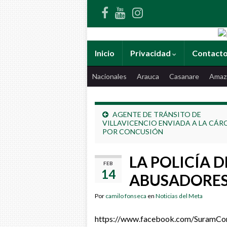
Inicio
Privacidad
Contact
Nacionales
Arauca
Casanare
Amaz
AGENTE DE TRÁNSITO DE
VILLAVICENCIO ENVIADA A LA CÁR
POR CONCUSIÓN
LA POLICÍA 
FEB
14
ABUSADORES
Por
camilo fonseca
en
Noticias del Meta
https://www.facebook.com/SuramC