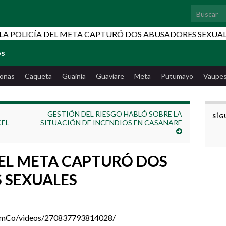
Search for
os
onas
Caqueta
Guainia
Guaviare
Meta
Putumayo
Vaupe
GESTIÓN DEL RIESGO HABLÓ SOBRE LA
SÍG
CEL
SITUACIÓN DE INCENDIOS EN CASANARE
DEL META CAPTURÓ DOS
 SEXUALES
omCo/videos/270837793814028/