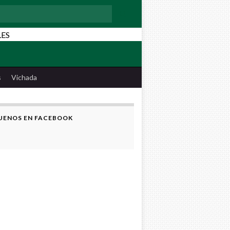
:
s
Vichada
UENOS EN FACEBOOK