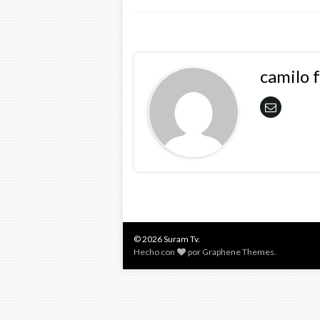
camilo 
© 2026 Suram Tv.
Hecho con
por
Graphene Themes
.