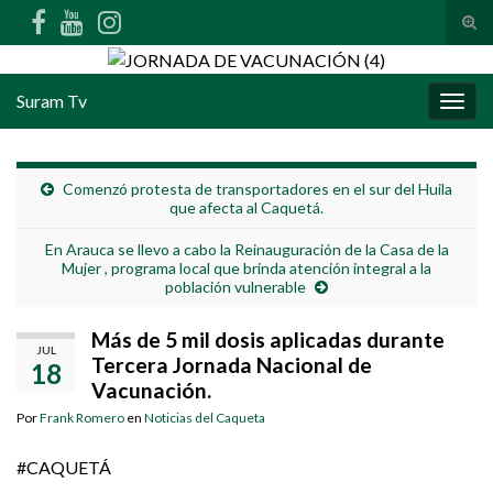
Alte
Search for:
Suram Tv
Alter
Comenzó protesta de transportadores en el sur del Huila
que afecta al Caquetá.
En Arauca se llevo a cabo la Reinauguración de la Casa de la
Mujer , programa local que brinda atención integral a la
población vulnerable
Más de 5 mil dosis aplicadas durante
JUL
Tercera Jornada Nacional de
18
Vacunación.
Por
Frank Romero
en
Noticias del Caqueta
#CAQUETÁ