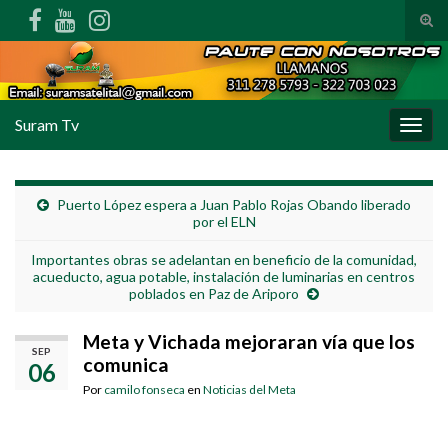
Alte
Search for:
Suram Tv
Alter
Puerto López espera a Juan Pablo Rojas Obando liberado
por el ELN
Importantes obras se adelantan en beneficio de la comunidad,
acueducto, agua potable, instalación de luminarias en centros
poblados en Paz de Ariporo
Meta y Vichada mejoraran vía que los
SEP
comunica
06
Por
camilo fonseca
en
Noticias del Meta