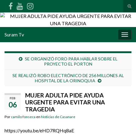
Alte
Search for:
Suram Tv
Alter
SE ORGANIZÓ FORO PARA HABLAR SOBRE EL
PROYECTO EL PORTON
SE REALIZÓ ROBO ELECTRÓNICO DE 256 MILLONES AL
HOSPITAL DE LA ORINOQUIA
MUJER ADULTA PIDE AYUDA
FEB
URGENTE PARA EVITAR UNA
06
TRAGEDIA
Por
camilo fonseca
en
Noticias de Casanare
https://youtu.be/eHD7RQHq8aE