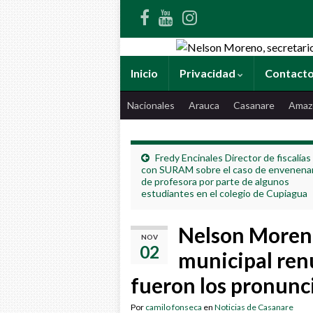
Inicio
Privacidad
Contact
Nacionales
Arauca
Casanare
Amaz
Fredy Encinales Director de fiscalías
con SURAM sobre el caso de envenena
de profesora por parte de algunos
estudiantes en el colegio de Cupiagua
Nelson Moreno
NOV
02
municipal renu
fueron los pronunc
Por
camilo fonseca
en
Noticias de Casanare