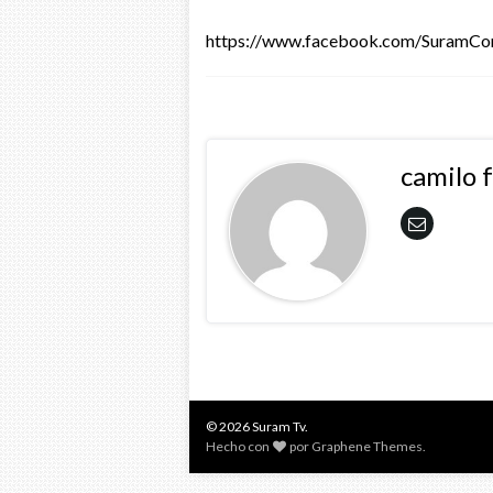
https://www.facebook.com/SuramC
camilo 
© 2026 Suram Tv.
Hecho con
por
Graphene Themes
.