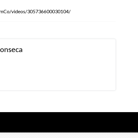
omCo/videos/305736600030104/
fonseca