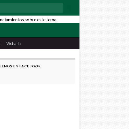
:
s
Vichada
UENOS EN FACEBOOK