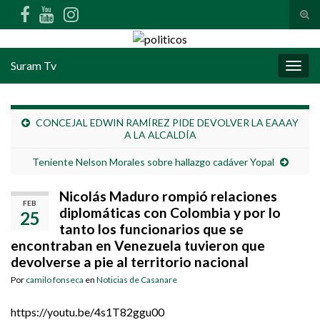
Alte
Search for:
Suram Tv
Alter
CONCEJAL EDWIN RAMÍREZ PIDE DEVOLVER LA EAAAY
A LA ALCALDÍA
Teniente Nelson Morales sobre hallazgo cadáver Yopal
Nicolás Maduro rompió relaciones
FEB
diplomáticas con Colombia y por lo
25
tanto los funcionarios que se
encontraban en Venezuela tuvieron que
devolverse a pie al territorio nacional
Por
camilo fonseca
en
Noticias de Casanare
https://youtu.be/4s1T82ggu00