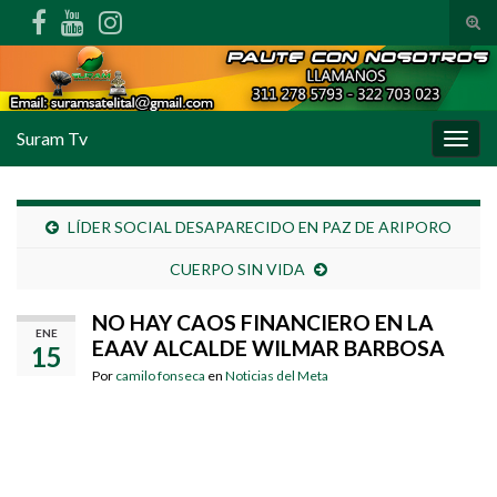
Alte
Search for:
Suram Tv
Alter
LÍDER SOCIAL DESAPARECIDO EN PAZ DE ARIPORO
CUERPO SIN VIDA
NO HAY CAOS FINANCIERO EN LA
ENE
EAAV ALCALDE WILMAR BARBOSA
15
Por
camilo fonseca
en
Noticias del Meta