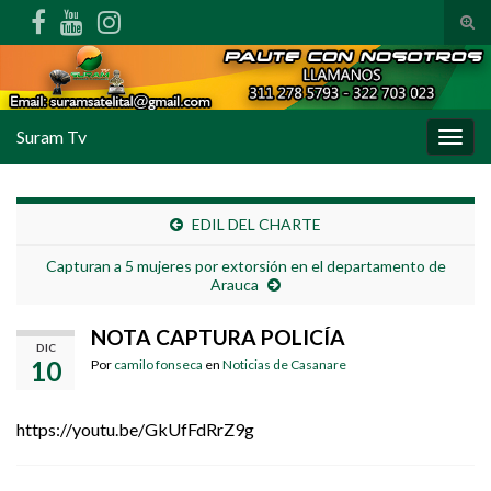
Alte
Search for:
Suram Tv
Alter
EDIL DEL CHARTE
Capturan a 5 mujeres por extorsión en el departamento de
Arauca
NOTA CAPTURA POLICÍA
DIC
10
Por
camilo fonseca
en
Noticias de Casanare
https://youtu.be/GkUfFdRrZ9g