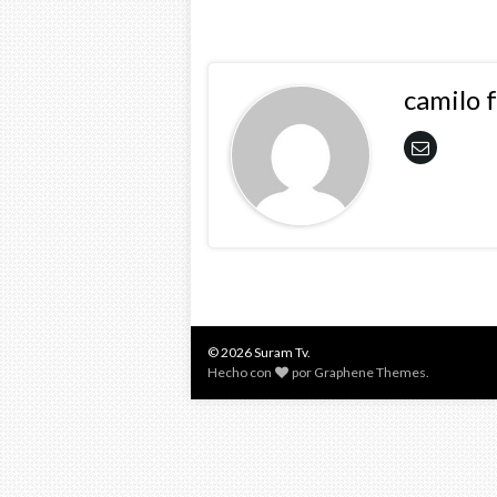
camilo 
© 2026 Suram Tv.
Hecho con
por
Graphene Themes
.