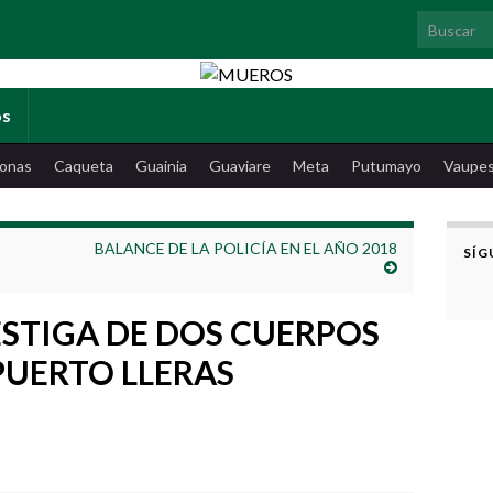
Search for
os
onas
Caqueta
Guainia
Guaviare
Meta
Putumayo
Vaupe
BALANCE DE LA POLICÍA EN EL AÑO 2018
SÍG
ESTIGA DE DOS CUERPOS
 PUERTO LLERAS