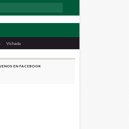
:
s
Vichada
UENOS EN FACEBOOK