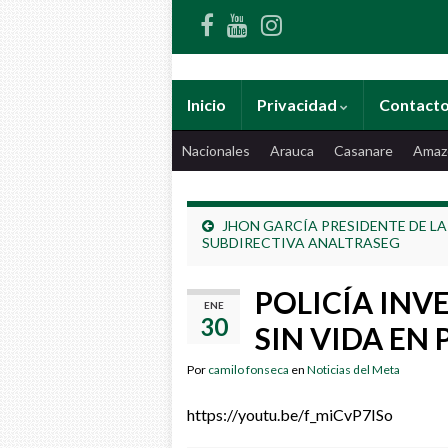
Inicio
Privacidad
Contact
Nacionales
Arauca
Casanare
Amaz
JHON GARCÍA PRESIDENTE DE LA
SUBDIRECTIVA ANALTRASEG
POLICÍA INV
ENE
30
SIN VIDA EN
Por
camilo fonseca
en
Noticias del Meta
https://youtu.be/f_miCvP7ISo