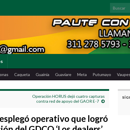
Search for
os
onas
Caqueta
Guainia
Guaviare
Meta
Putumayo
Vaupe
Operación HORUS dejó cuatro capturas
SÍG
contra red de apoyo del GAOR E-7
esplegó operativo que logró
ción del GDCO ‘Los dealers’