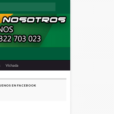
:
s
Vichada
UENOS EN FACEBOOK