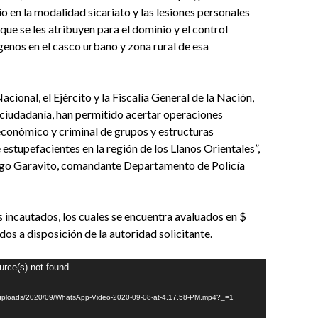
o en la modalidad sicariato y las lesiones personales
ue se les atribuyen para el dominio y el control
ógenos en el casco urbano y zona rural de esa
Nacional, el Ejército y la Fiscalía General de la Nación,
 ciudadanía, han permitido acertar operaciones
conómico y criminal de grupos y estructuras
 estupefacientes en la región de los Llanos Orientales”,
ugo Garavito, comandante Departamento de Policía
 incautados, los cuales se encuentra avaluados en $
os a disposición de la autoridad solicitante.
urce(s) not found
nt/uploads/2020/09/WhatsApp-Video-2020-09-08-at-4.17.58-PM.mp4?_=1