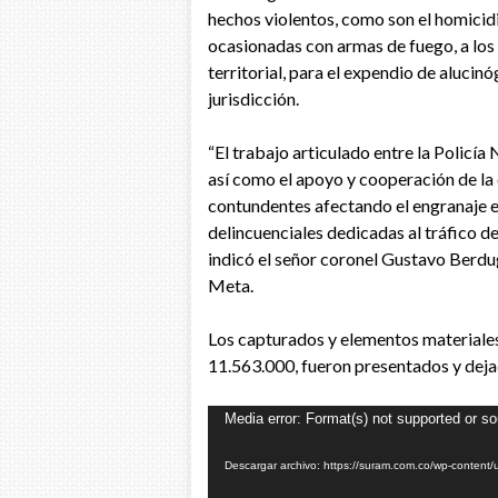
hechos violentos, como son el homicidi
ocasionadas con armas de fuego, a los q
territorial, para el expendio de alucin
jurisdicción.
“El trabajo articulado entre la Policía 
así como el apoyo y cooperación de la
contundentes afectando el engranaje e
delincuenciales dedicadas al tráfico de
indicó el señor coronel Gustavo Berd
Meta.
Los capturados y elementos materiales
11.563.000, fueron presentados y dejad
Reproductor
Media error: Format(s) not supported or so
de
Descargar archivo: https://suram.com.co/wp-conte
vídeo