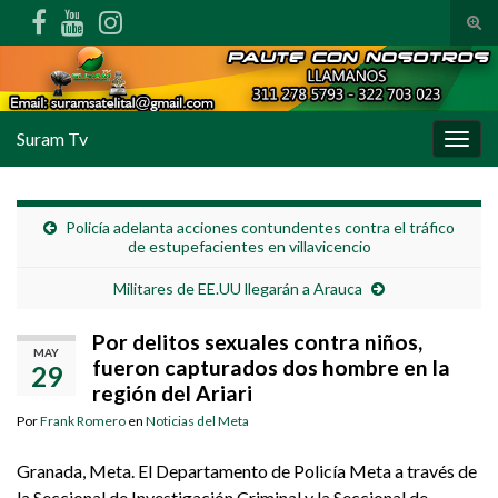
Alte
Search for:
Suram Tv
Alter
Policía adelanta acciones contundentes contra el tráfico
de estupefacientes en villavicencio
Militares de EE.UU llegarán a Arauca
Por delitos sexuales contra niños,
MAY
fueron capturados dos hombre en la
29
región del Ariari
Por
Frank Romero
en
Noticias del Meta
Granada, Meta. El Departamento de Policía Meta a través de
la Seccional de Investigación Criminal y la Seccional de