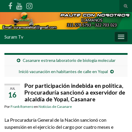
Alte
Search for:
Suram Tv
Alter
Casanare estrena laboratorio de biología molecular
Inició vacunación en habitantes de calle en Yopal
Por participación indebida en política,
JUL
Procuraduría sancionó a exservidor de
16
alcaldía de Yopal, Casanare
Por
Frank Romero
en
Noticias de Casanare
La Procuraduría General de la Nación sancionó con
suspensión en el ejercicio del cargo por cuatro meses e