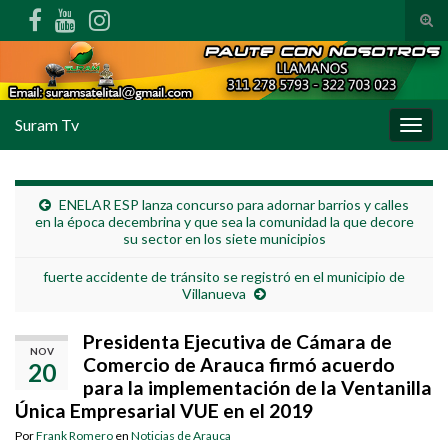
Alte
Search for:
Suram Tv
Alter
ENELAR ESP lanza concurso para adornar barrios y calles
en la época decembrina y que sea la comunidad la que decore
su sector en los siete municipios
fuerte accidente de tránsito se registró en el municipio de
Villanueva
Presidenta Ejecutiva de Cámara de
NOV
Comercio de Arauca firmó acuerdo
20
para la implementación de la Ventanilla
Única Empresarial VUE en el 2019
Por
Frank Romero
en
Noticias de Arauca