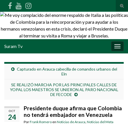
Alte
Search for:
Suram Tv
Alter
Capturado en Arauca cabecilla de comandos urbanos del
Eln
SE REALIZÓ MARCHA POR LAS PRINCIPALES CALLES DE
YOPAL LOS MAESTROS SE UNIERON AL PARO NACIONAL
DE FECODE
Presidente duque afirma que Colombia
OCT
no tendrá embajador en Venezuela
24
Por
Frank Romero
en
Noticias de Arauca
,
Noticias del Meta