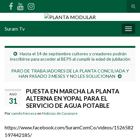
Alte
Search for:
Suram Tv
Alter
Hasta el 14 de septiembre cultores y creadores podrán
inscribirse para acceder al BEPS al cumplir la edad de jubilación
PARO DE TRABAJADORES DE LA PLANTA CONCILIADA Y
HAN PASADO 3 MESES Y NO LES SOLUCIONAN
PUESTA EN MARCHA LA PLANTA
AGO
ALTERNA EN YOPAL PARA EL
31
SERVICIO DE AGUA POTABLE
Por
camilo fonseca
en
Noticias de Casanare
https://www.facebook.com/SuramComCo/videos/1526582
597442185/