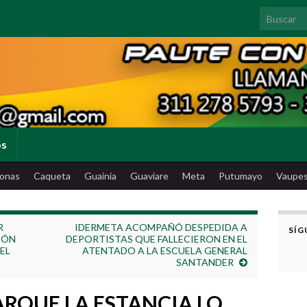
Search for
os
onas
Caqueta
Guainia
Guaviare
Meta
Putumayo
Vaupe
R
IDERMETA ACOMPAÑÓ DESPEDIDA A
SÍG
IÓN
DEPORTISTAS QUE FALLECIERON EN EL
EL
ATENTADO A LA ESCUELA GENERAL
SANTANDER
PARQUE LA ESTANCIA LO