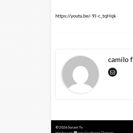
https://youtu.be/-9J-c_tqHqk
camilo 
© 2026 Suram Tv.
Hecho con
por
Graphene Themes
.