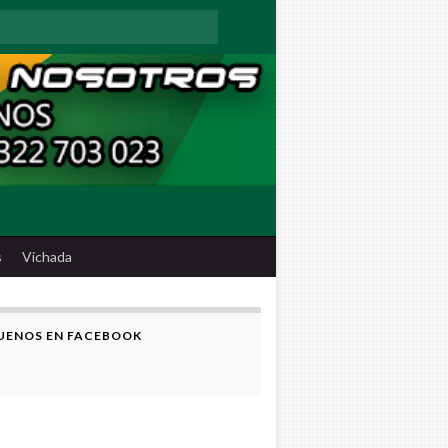
:
s
Vichada
UENOS EN FACEBOOK