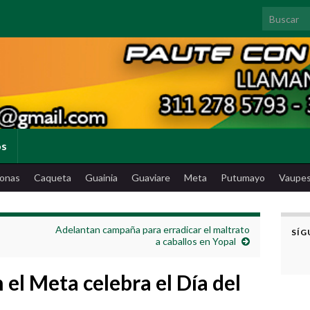
Search for
os
onas
Caqueta
Guainia
Guaviare
Meta
Putumayo
Vaupe
Adelantan campaña para erradicar el maltrato
SÍG
a caballos en Yopal
 el Meta celebra el Día del