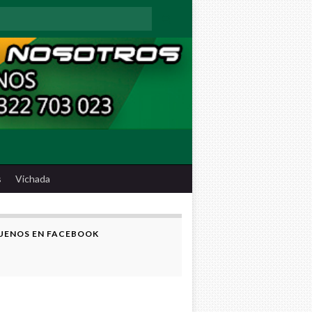
:
s
Vichada
UENOS EN FACEBOOK