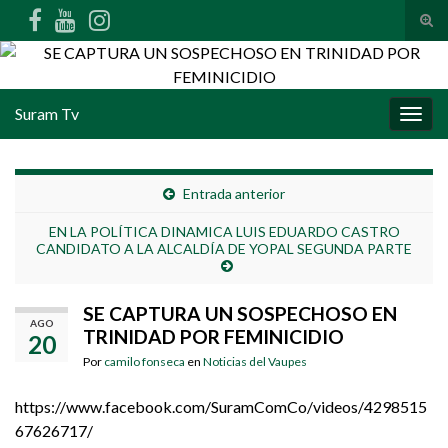
Alte
Search for:
Suram Tv
Alter
Entrada anterior
EN LA POLÍTICA DINAMICA LUIS EDUARDO CASTRO
CANDIDATO A LA ALCALDÍA DE YOPAL SEGUNDA PARTE
SE CAPTURA UN SOSPECHOSO EN
AGO
TRINIDAD POR FEMINICIDIO
20
Por
camilo fonseca
en
Noticias del Vaupes
https://www.facebook.com/SuramComCo/videos/4298515
67626717/