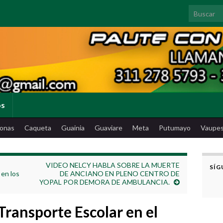
Search for
os
onas
Caqueta
Guainia
Guaviare
Meta
Putumayo
Vaupe
VIDEO NELCY HABLA SOBRE LA MUERTE
SÍG
 en los
DE ANCIANO EN PLENO CENTRO DE
YOPAL POR DEMORA DE AMBULANCIA.
Transporte Escolar en el