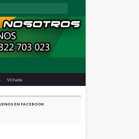
:
s
Vichada
UENOS EN FACEBOOK