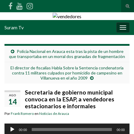
Alte
Search for:
Suram Tv
Alter
Policia Nacional en Arauca esta tras la pista de un hombre
que transportaba en un morral dos granadas de fragmentación
El director de fiscalías Habla Sobre la Sentencia condenatoria
contra 11 militares culpados por homicidio de campesino en
Villanueva en el año 2009
Secretaria de gobierno municipal
AGO
convoca en la ESAP, a vendedores
14
estacionarios e informales
Por
Frank Romero
en
Noticias de Arauca
Reproductor
00:00
00:00
de