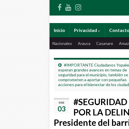
Inicio
Privacidad
Contact
Nacionales
Arauca
Casanare
Amaz
#IMPORTANTE Ciudadanos Yopale
esperan grandes avances en temas de
seguridad para el municipio, también se
comprometen a aportar con pequeñas
acciones para el bienestar de los ciuda
#SEGURIDAD
ENE
03
POR LA DELI
Presidente del barr