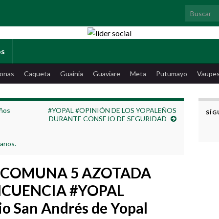
Search for
os
onas
Caqueta
Guainia
Guaviare
Meta
Putumayo
Vaupe
ños
#YOPAL #OPINIÓN DE LOS YOPALEÑOS
SÍG
DURANTE CONSEJO DE SEGURIDAD
danos.
 COMUNA 5 AZOTADA
NCUENCIA #YOPAL
io San Andrés de Yopal