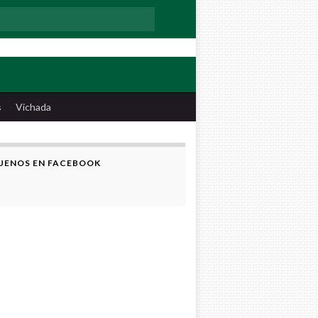
:
s
Vichada
UENOS EN FACEBOOK