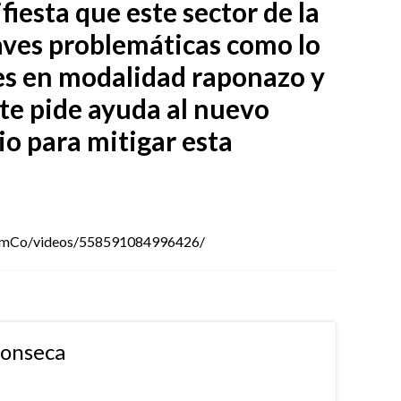
iesta que este sector de la
ves problemáticas como lo
res en modalidad raponazo y
te pide ayuda al nuevo
io para mitigar esta
omCo/videos/558591084996426/
fonseca