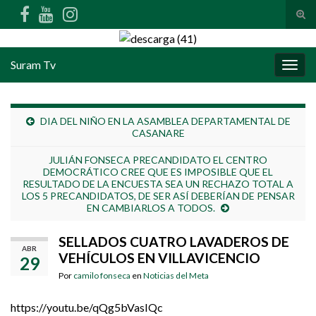
Alte
Search for:
Suram Tv
Alter
DIA DEL NIÑO EN LA ASAMBLEA DEPARTAMENTAL DE
CASANARE
JULIÁN FONSECA PRECANDIDATO EL CENTRO
DEMOCRÁTICO CREE QUE ES IMPOSIBLE QUE EL
RESULTADO DE LA ENCUESTA SEA UN RECHAZO TOTAL A
LOS 5 PRECANDIDATOS, DE SER ASÍ DEBERÍAN DE PENSAR
EN CAMBIARLOS A TODOS.
SELLADOS CUATRO LAVADEROS DE
ABR
VEHÍCULOS EN VILLAVICENCIO
29
Por
camilo fonseca
en
Noticias del Meta
https://youtu.be/qQg5bVasIQc