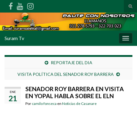
Alte
Search for:
Suram Tv
Alter
REPORTAJE DEL DIA
VISITA POLÍTICA DEL SENADOR ROY BARRERA
SENADOR ROY BARRERA EN VISITA
ENE
EN YOPAL HABLA SOBRE EL ELN
21
Por
camilo fonseca
en
Noticias de Casanare