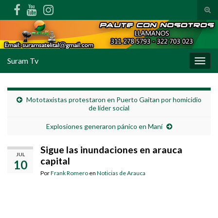
Alte
Search for:
Suram Tv
Alter
Mototaxistas protestaron en Puerto Gaitan por homicidio
de líder social
Explosiones generaron pánico en Maní
Sigue las inundaciones en arauca
JUL
capital
10
Por
Frank Romero
en
Noticias de Arauca