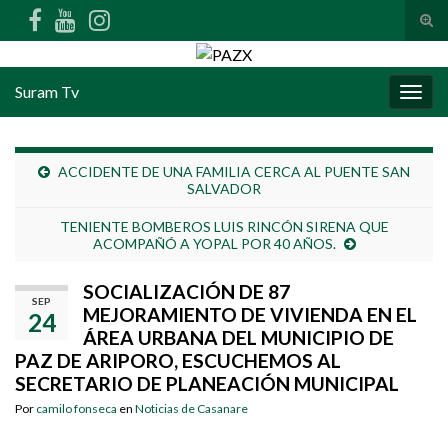
Alte
Search for:
Suram Tv
Alter
ACCIDENTE DE UNA FAMILIA CERCA AL PUENTE SAN
SALVADOR
TENIENTE BOMBEROS LUIS RINCÓN SIRENA QUE
ACOMPAÑÓ A YOPAL POR 40 AÑOS.
SOCIALIZACIÓN DE 87
SEP
MEJORAMIENTO DE VIVIENDA EN EL
24
ÁREA URBANA DEL MUNICIPIO DE
PAZ DE ARIPORO, ESCUCHEMOS AL
SECRETARIO DE PLANEACIÓN MUNICIPAL
Por
camilo fonseca
en
Noticias de Casanare