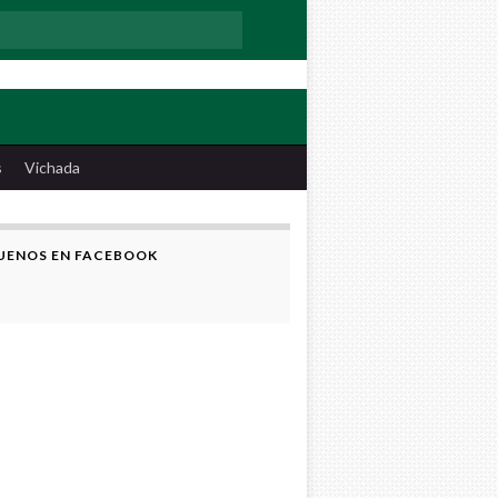
:
s
Vichada
UENOS EN FACEBOOK