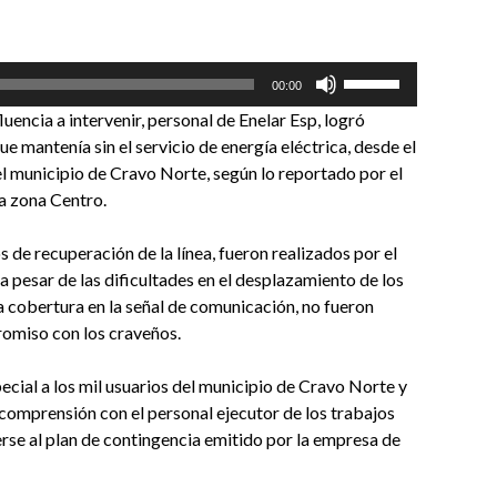
Utiliza
00:00
las
fluencia a intervenir, personal de Enelar Esp, logró
teclas
e mantenía sin el servicio de energía eléctrica, desde el
de
n el municipio de Cravo Norte, según lo reportado por el
flecha
a zona Centro.
arriba/abajo
para
s de recuperación de la línea, fueron realizados por el
aumentar
a pesar de las dificultades en el desplazamiento de los
o
la cobertura en la señal de comunicación, no fueron
disminuir
omiso con los craveños.
el
volumen.
cial a los mil usuarios del municipio de Cravo Norte y
 comprensión con el personal ejecutor de los trabajos
erse al plan de contingencia emitido por la empresa de