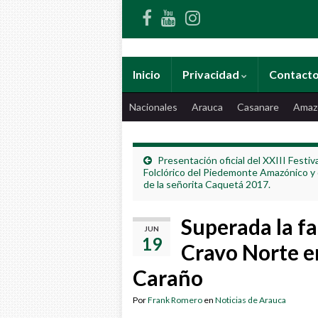
Inicio
Privacidad
Contact
Nacionales
Arauca
Casanare
Amaz
Presentación oficial del XXIII Festiv
Folclórico del Piedemonte Amazónico y 
de la señorita Caquetá 2017.
Superada la fa
JUN
19
Cravo Norte en
Caraño
Por
Frank Romero
en
Noticias de Arauca