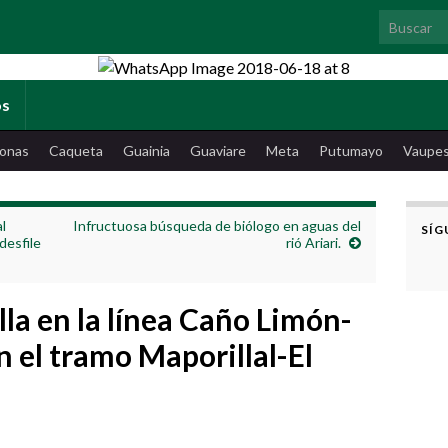
Search for
os
onas
Caqueta
Guainia
Guaviare
Meta
Putumayo
Vaupe
al
Infructuosa búsqueda de biólogo en aguas del
SÍG
desfile
rió Ariari.
lla en la línea Caño Limón-
 el tramo Maporillal-El