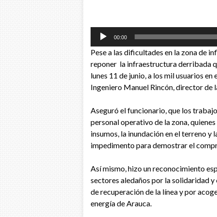
Reproductor
00:00
de
Pese a las dificultades en la zona de in
audio
reponer la infraestructura derribada qu
lunes 11 de junio, a los mil usuarios e
Ingeniero Manuel Rincón, director de l
Aseguró el funcionario, que los trabajo
personal operativo de la zona, quienes 
insumos, la inundación en el terreno y 
impedimento para demostrar el compr
Así mismo, hizo un reconocimiento espe
sectores aledaños por la solidaridad y
de recuperación de la línea y por acog
energía de Arauca.