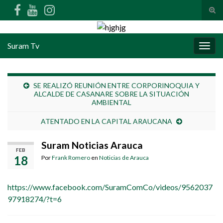
Alte
Search for:
Suram Tv
Alter
SE REALIZÓ REUNIÓN ENTRE CORPORINOQUIA Y
ALCALDE DE CASANARE SOBRE LA SITUACIÓN
AMBIENTAL
ATENTADO EN LA CAPITAL ARAUCANA
Suram Noticias Arauca
FEB
18
Por
Frank Romero
en
Noticias de Arauca
https://www.facebook.com/SuramComCo/videos/9562037
97918274/?t=6