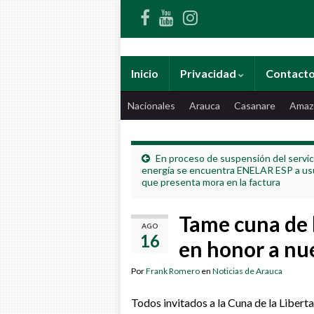
Inicio
Privacidad
Contact
Nacionales
Arauca
Casanare
Amaz
En proceso de suspensión del servic
energía se encuentra ENELAR ESP a us
que presenta mora en la factura
Tame cuna de l
AGO
16
en honor a nu
Por
Frank Romero
en
Noticias de Arauca
Todos invitados a la Cuna de la Libert