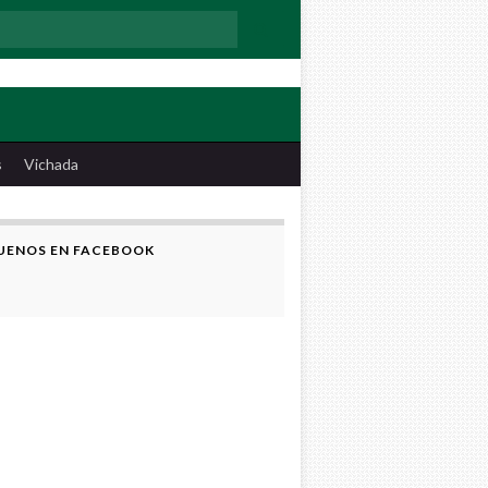
:
s
Vichada
UENOS EN FACEBOOK