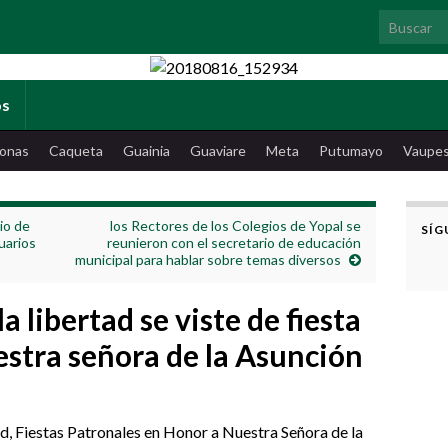
Search for
os
onas
Caqueta
Guainia
Guaviare
Meta
Putumayo
Vaupe
io de
los Rectores de los Colegios de Yopal se
SÍG
uarios
reunieron con el secretario de educación
municipal para hablar sobre temas diversos
a libertad se viste de fiesta
estra señora de la Asunción
ad, Fiestas Patronales en Honor a Nuestra Señora de la