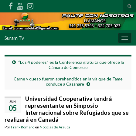
Alte
Search for:
Suram Tv
Alter
“Los 4 poderes”, es la Conferencia gratuita que ofrece la
Cámara de Comercio
Carne y queso fueron aprehendidos en la vía que de Tame
conduce a Casanare
Universidad Cooperativa tendrá
JUN
representante en Simposio
05
Internacional sobre Refugiados que se
realizará en Canadá
Por
Frank Romero
en
Noticias de Arauca