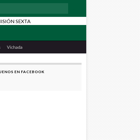
:
s
Vichada
UENOS EN FACEBOOK