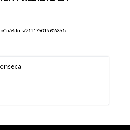
omCo/videos/711176015906361/
fonseca