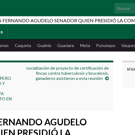
Search for
os
onas
Caqueta
Guainia
Guaviare
Meta
Putumayo
Vaupe
socialización de proyecto de certificación de
SÍG
fincas contra tuberculosis y brucelosis,
 PERO
ganaderos asistieron a esta reunión
 Y
YA
TO EN
 FERNANDO AGUDELO
EN PRESIDIÓ LA