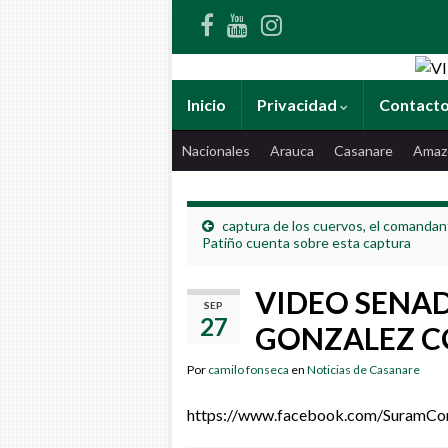
Inicio
Privacidad
Contact
Nacionales
Arauca
Casanare
Amaz
captura de los cuervos, el comanda
Patiño cuenta sobre esta captura
VIDEO SENA
SEP
27
GONZALEZ C
Por
camilo fonseca
en
Noticias de Casanare
https://www.facebook.com/SuramC