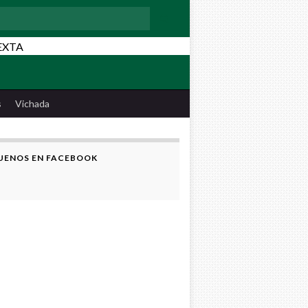
:
s
Vichada
UENOS EN FACEBOOK