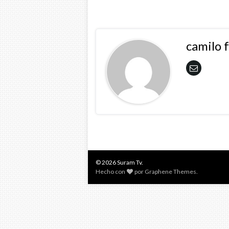
camilo 
© 2026 Suram Tv.
Hecho con
por
Graphene Themes
.