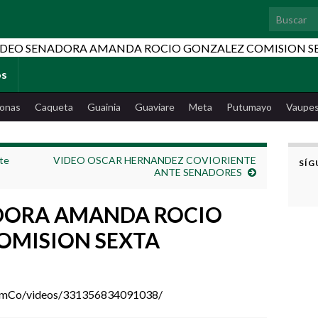
Search for
os
onas
Caqueta
Guainia
Guaviare
Meta
Putumayo
Vaupe
nte
VIDEO OSCAR HERNANDEZ COVIORIENTE
SÍG
ANTE SENADORES
DORA AMANDA ROCIO
OMISION SEXTA
omCo/videos/331356834091038/