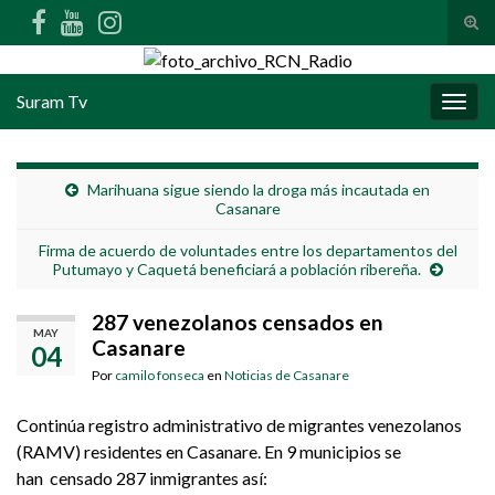
Alte
Search for:
Suram Tv
Alter
Marihuana sigue siendo la droga más incautada en
Casanare
Firma de acuerdo de voluntades entre los departamentos del
Putumayo y Caquetá beneficiará a población ribereña.
287 venezolanos censados en
MAY
Casanare
04
Por
camilo fonseca
en
Noticias de Casanare
Continúa registro administrativo de migrantes venezolanos
(RAMV) residentes en Casanare. En 9 municipios se
han censado 287 inmigrantes así: