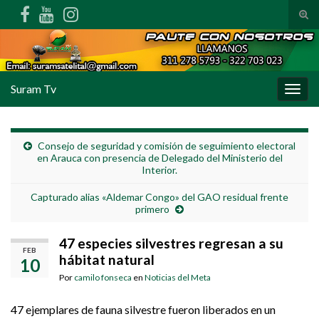
Alte
Search for:
Suram Tv
Alter
Consejo de seguridad y comisión de seguimiento electoral
en Arauca con presencia de Delegado del Ministerio del
Interior.
Capturado alias «Aldemar Congo» del GAO residual frente
primero
47 especies silvestres regresan a su
FEB
hábitat natural
10
Por
camilo fonseca
en
Noticias del Meta
47 ejemplares de fauna silvestre fueron liberados en un