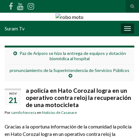
Alte
Search for:
Suram Tv
Alter
Paz de Ariporo se hizo la entrega de equipos y dotación
biomédica al hospital
pronunciamiento de la Superintendencia de Servicios Públicos
a policía en Hato Corozal logra en un
NOV
operativo contra reloj la recuperación
21
de una motocicleta
Por
camilo fonseca
en
Noticias de Casanare
Gracias a la oportuna información de la comunidad la policía
en Hato Corozal logra en un operativo contra reloj la